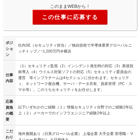
このままWEBから！
この仕事に応募する
ポジ
社内SE（セキュリティ担当）／独自技術で半導体業界グローバルニ
ショ
ッチトップ／~1,200万円＠横浜
ン
（1）セキュリティ監視（2）インシデント発生時の対応（3）新規技
術導入（4）ウイルス対策ソフトの対応（5）セキュリティ委員会の
仕事
運営 等インフラチームは4セクションに分かれます。セキュリテ
内容
ィ、ネットワーク複合機、サーバ・データ共有、資産管理（PC・ス
マホ等）。このうちセキュリティをお任せします。
応募
以下いずれかのご経験（１）情報セキュリティ分野でのご経験2年以
資格
上（２）メーカーでのインフラエンジニア経験2年以上
の概
要
こだ
海外展開あり（日系グローバル企業） 上場企業 大手企業 管理職・マ
わり
ネジャー 転勤なし 土日祝休み