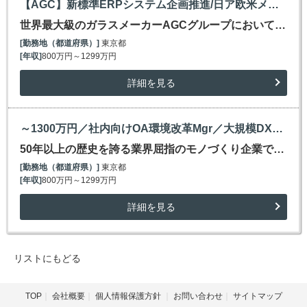
【AGC】新標準ERPシステム企画推進/日ア欧米メンバーとグローバル経験/丸の内勤務/～1300万円
世界最大級のガラスメーカーAGCグループにおいて…
[勤務地（都道府県）]
東京都
[年収]
800万円～1299万円
詳細を見る
～1300万円／社内向けOA環境改革Mgr／大規模DX推進中の大手グローバル企業（従業員9000名）
50年以上の歴史を誇る業界屈指のモノづくり企業で…
[勤務地（都道府県）]
東京都
[年収]
800万円～1299万円
詳細を見る
リストにもどる
TOP
会社概要
個人情報保護方針
お問い合わせ
サイトマップ