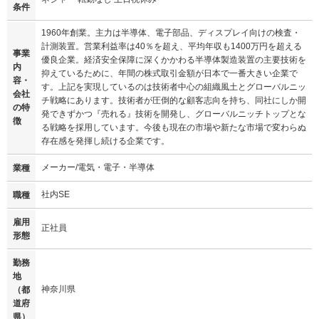
条件
1960年創業。主力は半導体、電子部品、ディスプレイ向けの検査・
計測装置。営業利益率は40％を超え、平均年収も1400万円を超える
事業
優良企業。経済安全保障に深くかかわる半導体製造装置の主要技術を
内
抑えているために、年間の株式取引金額が日本で一番大きい企業で
容・
す。上記を実現しているのは技術者中心の組織風土とグローバルニッ
会社
チ戦略にあります。技術者が圧倒的な顧客志向を持ち、同社にしか開
の特
発できずかつ『売れる』技術を開発し、グローバルニッチトップとな
徴
る戦略を採用しています。今後も現在の市場や新たな市場で変わらぬ
存在感を発揮し続ける企業です。
メーカー/電気・電子・半導体
業種
社内SE
職種
雇用
正社員
形態
勤務
地
神奈川県
（都
道府
県）