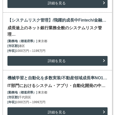
詳細を見る
【システムリスク管理】/飛躍的成長中Fintech/金融をあらゆる事業に溶け込ませる/～1200万円
成長途上のネット銀行業務全般のシステムリスク管
理…
[勤務地（都道府県）]
東京都
[市区郡]
港区
[年収]
1000万円～1199万円
詳細を見る
機械学習と自動化を多数実装/不動産領域成長率NO1/フルスタックエンジニア/～2000万円
IT部門におけるシステム・アプリ・自動化開発の中…
[勤務地（都道府県）]
東京都
[市区郡]
千代田区
[年収]
1000万円～1999万円
詳細を見る