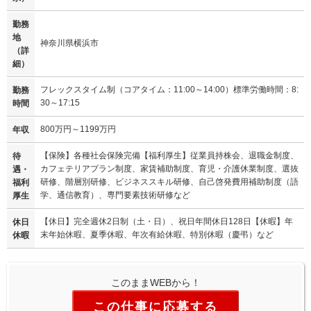
勤務
地
神奈川県横浜市
（詳
細）
フレックスタイム制（コアタイム：11:00～14:00）標準労働時間：8:
勤務
30～17:15
時間
800万円～1199万円
年収
【保険】各種社会保険完備【福利厚生】従業員持株会、退職金制度、
待
カフェテリアプラン制度、家賃補助制度、育児・介護休業制度、選抜
遇・
研修、階層別研修、ビジネススキル研修、自己啓発費用補助制度（語
福利
学、通信教育）、専門要素技術研修など
厚生
【休日】完全週休2日制（土・日）、祝日年間休日128日【休暇】年
休日
末年始休暇、夏季休暇、年次有給休暇、特別休暇（慶弔）など
休暇
このままWEBから！
この仕事に応募する