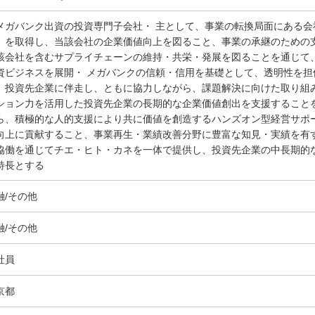
メガバンク出資の投資専門子会社・ 主として、事業の転換局面にある
）を取得し、当該会社の企業価値向上を図ること、事業の承継のための
該会社を含むサプライチェーンの維持・共栄・発展を図ることを通じて
資ビジネスを展開・ メガバンクの信頼・信用を基礎として、透明性を
、投資先企業に伴走し、ともに協力しながら、課題解決に向けた取り組
ション力を活用した投資先企業の長期的な企業価値創出を支援すること
ら、積極的な人的支援により共に価値を創造するハンズオン型経営サポ
向上に貢献すること、事業再生・業績改善分野に豊富な知見・実績を有
協働を通じてチエ・ヒト・カネを一体で提供し、投資先企業の中長期的
特長とする
融/その他
融/その他
社員
京都