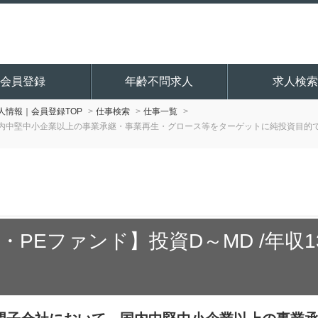
会員登録
年齢不問求人
求人検索
情報｜会員登録TOP
仕事検索
仕事一覧
内中堅中小企業以上の事業承継・事業再生・グロース等をターゲットに純投資目的
PEファンド】投資D～MD /年収130