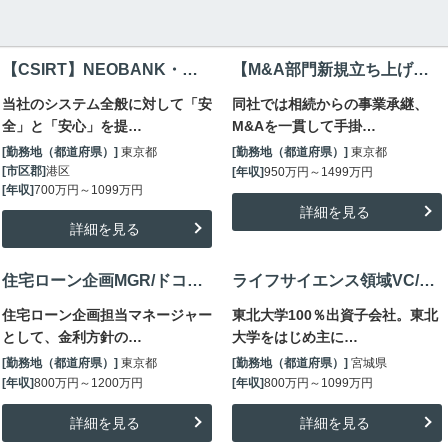
【CSIRT】NEOBANK・東証上場ネット専業銀行におけるサイバーセキュリティ担当/～1100万
【M&A部門新規立ち上げ】相続税案件実績No.1・税理士法人/M&Aシニアマネージャー/～1500万
当社のシステム全般に対して「安
同社では相続からの事業承継、
全」と「安心」を提…
M&Aを一貫して手掛…
[勤務地（都道府県）]
東京都
[勤務地（都道府県）]
東京都
[市区郡]
港区
[年収]
950万円～1499万円
[年収]
700万円～1099万円
詳細を見る
詳細を見る
住宅ローン企画MGR/ドコモSMTBネット銀行/業界首位級の戦略立案・シェア拡大推進/～1200万円
ライフサイエンス領域VC/東北大学子会社/地域産業振興・世界へテクノロジーを発信/～1100万
住宅ローン企画担当マネージャー
東北大学100％出資子会社。東北
として、金利方針の…
大学をはじめ主に…
[勤務地（都道府県）]
東京都
[勤務地（都道府県）]
宮城県
[年収]
800万円～1200万円
[年収]
800万円～1099万円
詳細を見る
詳細を見る