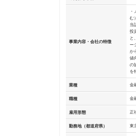
・
む
当
投
と
事業内容・会社の特徴
ー
か
値
の
を
金
業種
金
職種
正
雇用形態
東
勤務地（都道府県）