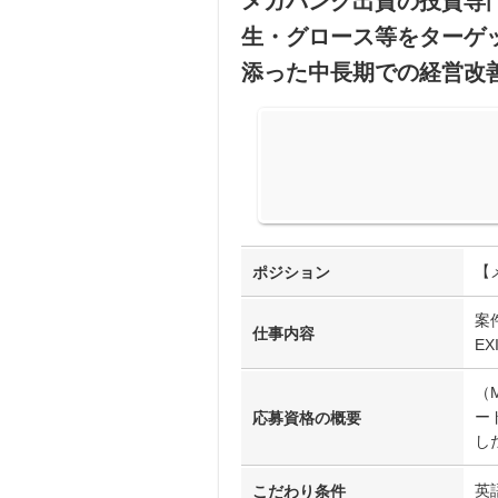
メガバンク出資の投資専
生・グロース等をターゲ
添った中長期での経営改
【
ポジション
案
仕事内容
E
（
ー
応募資格の概要
し
英
こだわり条件