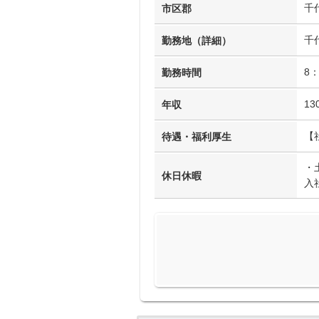
千
市区郡
千
勤務地（詳細）
8
勤務時間
13
年収
【
待遇・福利厚生
・
休日休暇
入