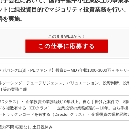
門子会社において、国内中堅中小企業以上の事業
ットに純投資目的でマジョリティ投資業務を行い
善を実施。
このままWEBから！
この仕事に応募する
メガバンク出資・PEファンド】投資D～MD /年収1300-3000万＋キャリ
件ソーシング、デューデリジェンス、バリュエーション、投資判断、投資
XIT等の実務全般
MDクラス）・ 企業投資の業務経験10年以上。自ら手掛けた案件で、
ドを複数有する（EDクラス）・ 企業投資の業務経験5～10年。自ら手
たトラックレコードを有する（Director クラス）・ 企業投資の業務経験
語力不問 転勤なし 土日祝休み