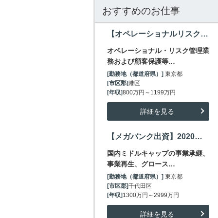
おすすめのお仕事
【オペレーショナルリスク管理】東証上場/NEOBANK/新しい銀行を目指すネット専業銀行～1200万
オペレーショナル・リスク管理業
務および顧客保護等…
[勤務地（都道府県）]
東京都
[市区郡]
港区
[年収]
800万円～1199万円
詳細を見る
【メガバンク出資】2020年設立・投資専門子会社PMIプロフェッショナル/1300～3000万
国内ミドルキャップの事業承継、
事業再生、グロース…
[勤務地（都道府県）]
東京都
[市区郡]
千代田区
[年収]
1300万円～2999万円
詳細を見る