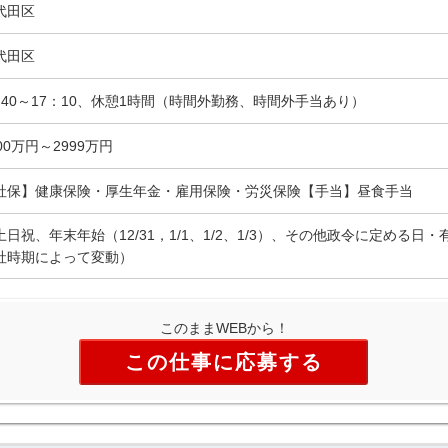
代田区
代田区
：40～17：10、休憩1時間（時間外勤務、時間外手当あり）
00万円～2999万円
社保】健康保険・厚生年金・雇用保険・労災保険【手当】昼食手当
土日祝、年末年始（12/31，1/1、1/2、1/3）、その他政令に定める
社時期によって変動）
このままWEBから！
この仕事に応募する