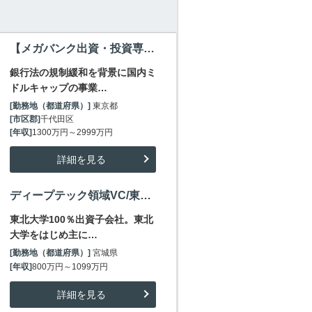
【メガバンク出資・投資専門子会社】マイノリティ投資ディレクター /1300万～3000万円
銀行法の規制緩和を背景に国内ミ
ドルキャップの事業…
[勤務地（都道府県）]
東京都
[市区郡]
千代田区
[年収]
1300万円～2999万円
詳細を見る
ディープテック領域VC/東北大学子会社/地域産業振興・世界へテクノロジーを発信/～1100万
東北大学100％出資子会社。東北
大学をはじめ主に…
[勤務地（都道府県）]
宮城県
[年収]
800万円～1099万円
詳細を見る