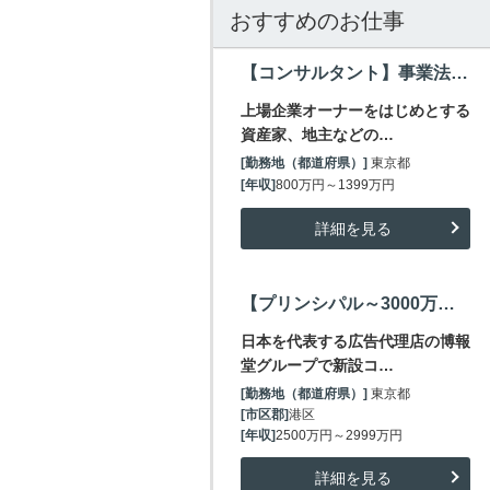
おすすめのお仕事
【コンサルタント】事業法人や資産家・富裕層が抱える不動産課題を解決するコンサルファーム/～1400万
上場企業オーナーをはじめとする
資産家、地主などの…
[勤務地（都道府県）]
東京都
[年収]
800万円～1399万円
詳細を見る
【プリンシパル～3000万円】大手総合広告代理店が新設する総合コンサルファームの立ち上げメンバー
日本を代表する広告代理店の博報
堂グループで新設コ…
[勤務地（都道府県）]
東京都
[市区郡]
港区
[年収]
2500万円～2999万円
詳細を見る