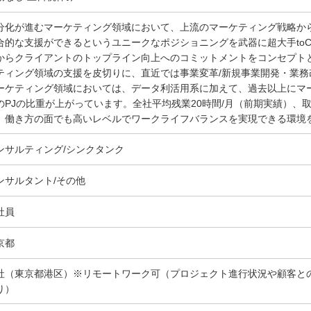
分化が進むマーケティング領域において、上流のマーケティング戦略か
合的な支援ができるというユニークなポジショニングを武器に超大手to
からクライアントのトップライン向上へのコミットメントをコンセプト
ティング領域の支援を皮切りに、直近では事業変革/新規事業開発・業務改
ーケティング領域においては、データ利活用系に加えて、過去以上にマ
のPJの比重が上がっています。全社平均残業20時間/月（前期実績）、
、働き方の面でも高いレベルでワークライフバランスを実現できる環境
ンサルティング/シンクタンク
ンサルタント/その他
社員
京都
社（東京都港区）※リモートワーク可（プロジェクト進行状況や顧客と
り）