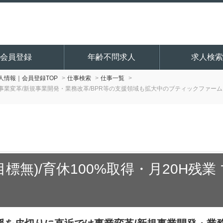
会員登録
年齢不問求人
求人検索
情報｜会員登録TOP
仕事検索
仕事一覧
事業変革/新規事業開発・業務改革/BPR等の支援領域も拡大中のブティックファー
上目標無)/育休100%取得・月20H残