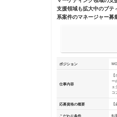
マーケティング領域の支援
支援領域も拡大中のブテ
系案件のマネージャー募
M
ポジション
【
ー
仕事内容
ェ
コ
【
応募資格の概要
転
こだわり条件