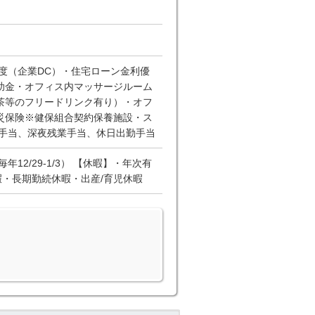
度（企業DC）・住宅ローン金利優
助金・オフィス内マッサージルーム
茶等のフリードリンク有り）・オフ
災保険※健保組合契約保養施設・ス
外手当、深夜残業手当、休日出勤手当
2/29-1/3） 【休暇】・年次有
暇・長期勤続休暇・出産/育児休暇