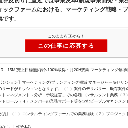
を皮切りに直近では事業変革/新規事業開発・業務
ィックファームにおける、マーケティング戦略・
集です。
このままWEBから！
この仕事に応募する
GR～15M(売上目標無)/育休100%取得・月20H残業 マーケティング領
ポジション】マーケティング/ブランディング領域 マネージャー※セリ
のリードがミッションとなります。（１）案件のデリバリー、既存案件
クトマネジメント～分析・示唆提言までの各種コンサルタント業務（３
ントロール（４）メンバーの業務サポート等を含むピープルマネジメン
必須】（１）コンサルティングファームでの業務経験（２）プロジェク
勤なし 土日祝休み