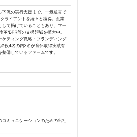
ら下流の実行支援まで、一気通貫で
Cクライアントを続々と獲得。創業
として掲げていることもあり、マー
革/BPR等の支援領域を拡大中。
ーケティング戦略・ブランディング
取締役4名の内3名が育休取得実績有
を整備しているファームです。
のコミュニケーションのための出社