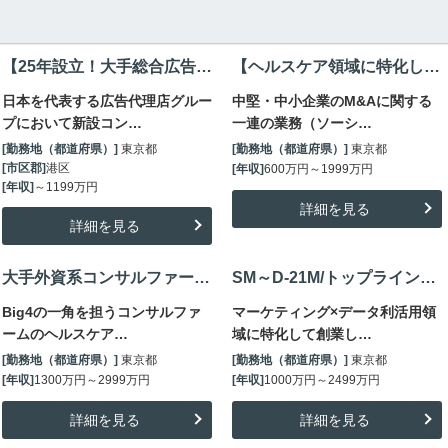
【25年設立！大手総合広告代理店発総合コンサル】~1200万/セクター・領域横断で多彩なキャリア形成
【ヘルスケア領域に特化したM&Aチーム】未経験者・積極採用中/後継者不足の解消目指す/～2500万
日本を代表する広告代理店グルー
中堅・中小企業のM&Aに関する
プにおいて新設コン…
一連の業務（ソーシ…
[勤務地（都道府県）]
東京都
[勤務地（都道府県）]
東京都
[市区郡]
港区
[年収]
600万円～1999万円
[年収]
～1199万円
詳細を見る
詳細を見る
大手外資系コンサルファーム/ヘルスケア領域コンサルタント/マネージャー～ディレクター/~3000万円
SM～D-21M/トップライン向上コミットの急成長ブティックファーム/男性も育休取得率100%
Big4の一角を担うコンサルファ
マーケティング×データ利活用領
ームのヘルスケア…
域に特化して創業し…
[勤務地（都道府県）]
東京都
[勤務地（都道府県）]
東京都
[年収]
1300万円～2999万円
[年収]
1000万円～2499万円
詳細を見る
詳細を見る