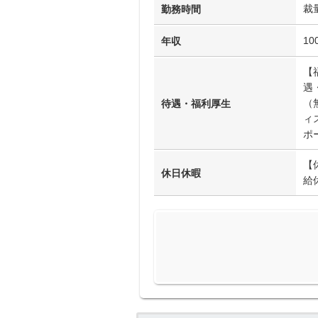
裁
勤務時間
10
年収
【
遇
（
待遇・福利厚生
ィ
ポ
【
休日休暇
給