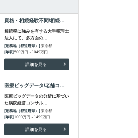
資格・相続経験不問/相続税案件実績No.1・税理士法人/資産家向け相続コンシェルジュ/～1000万円
相続税に強みを有する大手税理士
法人にて、多方面の…
[勤務地（都道府県）]
東京都
[年収]
500万円～1049万円
詳細を見る
医療ビッグデータ/老舗コンサルファーム/新規事業/EBM戦略部門/マネージャー/～1500万円
医療ビッグデータの分析に基づい
た病院経営コンサル…
[勤務地（都道府県）]
東京都
[年収]
1000万円～1499万円
詳細を見る