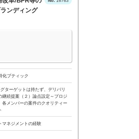
改革/BPR等の
16763
ブランディング
域特化ブティック
ングターゲットは持たず、デリバリ
の継続提案（２）論点設定～プロジ
）各メンバーの案件のクオリティー
ト
トマネジメントの経験