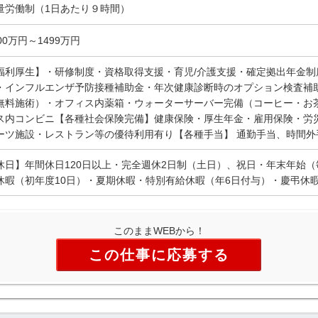
量労働制（1日あたり９時間）
00万円～1499万円
福利厚生】・研修制度・資格取得支援・育児/介護支援・確定拠出年金制
・インフルエンザ予防接種補助金・年次健康診断時のオプション検査補
無料施術）・オフィス内薬箱・ウォーターサーバー完備（コーヒー・お
ス内コンビニ【各種社会保険完備】健康保険・厚生年金・雇用保険・労
ーツ施設・レストラン等の優待利用有り【各種手当】 通勤手当、時間
休日】年間休日120日以上・完全週休2日制（土日）、祝日・年末年始（毎年1
休暇（初年度10日）・夏期休暇・特別有給休暇（年6日付与）・慶弔休
このままWEBから！
この仕事に応募する