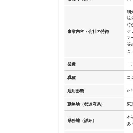
細
統
時
ケ
事業内容・会社の特徴
マ
等
と
コ
業種
コ
職種
正
雇用形態
東
勤務地（都道府県）
本
勤務地（詳細）
あ