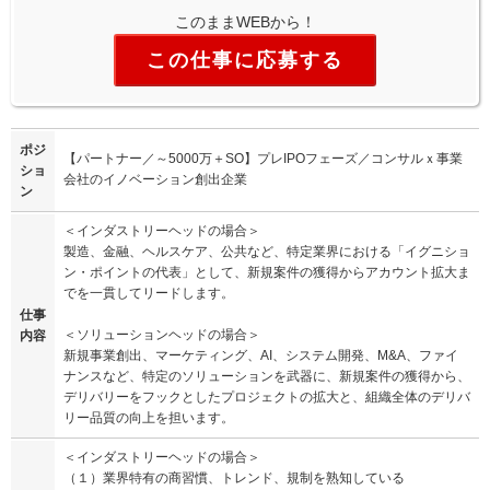
このままWEBから！
この仕事に応募する
ポジ
【パートナー／～5000万＋SO】プレIPOフェーズ／コンサルｘ事業
ショ
会社のイノベーション創出企業
ン
＜インダストリーヘッドの場合＞
製造、金融、ヘルスケア、公共など、特定業界における「イグニショ
ン・ポイントの代表」として、新規案件の獲得からアカウント拡大ま
でを一貫してリードします。
仕事
＜ソリューションヘッドの場合＞
内容
新規事業創出、マーケティング、AI、システム開発、M&A、ファイ
ナンスなど、特定のソリューションを武器に、新規案件の獲得から、
デリバリーをフックとしたプロジェクトの拡大と、組織全体のデリバ
リー品質の向上を担います。
＜インダストリーヘッドの場合＞
（１）業界特有の商習慣、トレンド、規制を熟知している