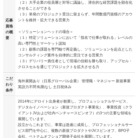
（２）大手企業の役員層と対等に議論し、潜在的な経営課題を顕在化
させることができる
（３）単発のプロジェクト受注に留まらず、年間数億円規模のアカウ
ントを維持・拡大できる営業力
応募
資格
＜ソリューションヘッドの場合＞
の概
（１）特定ソリューションにおいて「指名で仕事が取れる」レベルの
要
高い専門性とマーケット認知
（２）顧客の課題を専門軸で再定義し、ソリューションを起点とした
コンサルティング案件を自律的に受注できる営業力
（３）デリバリー責任者として現場の信頼を勝ち取り、アップセル・
クロスセルを通じてプロジェクトを拡大させる力
こだ
海外展開あり（日系グローバル企業） 管理職・マネジャー 新規事業
わり
英語力不問 転勤なし 土日祝休み
条件
2014年にデロイト出身者が創業し、プロフェッショナルサービス、
デジタルイノベーション（新規プロダクト事業化）、事業投資（クラ
イアントJVおよび社内ベンチャースピンオフ）の3つの主要な領域を
展開しています。
設立からこれまでに、事業は急速に成長し、プロフェッショナルサー
ビス部門を中心に、複数の新規プロダクトやJVスピンオフ、BPO子
会社、ベトナムオフショア開発子会社を展開しています。