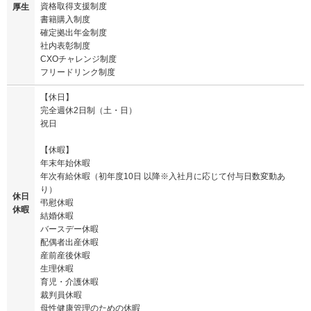
資格取得支援制度
厚生
書籍購入制度
確定拠出年金制度
社内表彰制度
CXOチャレンジ制度
フリードリンク制度
【休日】
完全週休2日制（土・日）
祝日
【休暇】
年末年始休暇
年次有給休暇（初年度10日 以降※入社月に応じて付与日数変動あ
り）
休日
弔慰休暇
休暇
結婚休暇
バースデー休暇
配偶者出産休暇
産前産後休暇
生理休暇
育児・介護休暇
裁判員休暇
母性健康管理のための休暇