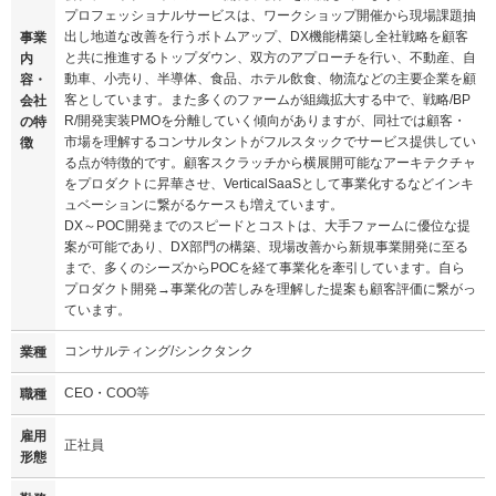
プロフェッショナルサービスは、ワークショップ開催から現場課題抽
出し地道な改善を行うボトムアップ、DX機能構築し全社戦略を顧客
事業
と共に推進するトップダウン、双方のアプローチを行い、不動産、自
内
動車、小売り、半導体、食品、ホテル飲食、物流などの主要企業を顧
容・
客としています。また多くのファームが組織拡大する中で、戦略/BP
会社
R/開発実装PMOを分離していく傾向がありますが、同社では顧客・
の特
市場を理解するコンサルタントがフルスタックでサービス提供してい
徴
る点が特徴的です。顧客スクラッチから横展開可能なアーキテクチャ
をプロダクトに昇華させ、VerticalSaaSとして事業化するなどインキ
ュベーションに繋がるケースも増えています。
DX～POC開発までのスピードとコストは、大手ファームに優位な提
案が可能であり、DX部門の構築、現場改善から新規事業開発に至る
まで、多くのシーズからPOCを経て事業化を牽引しています。自ら
プロダクト開発→事業化の苦しみを理解した提案も顧客評価に繋がっ
ています。
コンサルティング/シンクタンク
業種
CEO・COO等
職種
雇用
正社員
形態