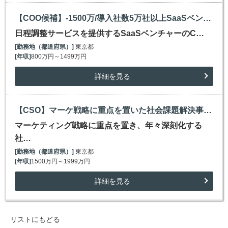
【COO候補】-1500万/導入社数5万社以上SaaSベンチャー/創業来増収・黒字経営/フルリモート
日程調整サービスを提供するSaaSベンチャーのC…
[勤務地（都道府県）]
東京都
[年収]
800万円～1499万円
詳細を見る
【CSO】マーケ戦略に重点を置いた社会課題解決事業/戦略機能強化に向けた新設ポジション/～2000万
マーケティング戦略に重点を置き、年々深刻化する
社…
[勤務地（都道府県）]
東京都
[年収]
1500万円～1999万円
詳細を見る
リストにもどる