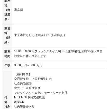
勤務
地
東京都
（都
道府
県）
勤務
地
東京本社もしくは大阪支社（転勤無し）
（詳
細）
10:00~19:00 ※フレックスタイム制 ※出退勤時間は部署や個人業務
勤務
の状況に伴い変化します
時間
3000万円～5000万円
年収
【福利厚生】
交通費支給（上限4万円まで）
社会保険完備
育児・出産補助制度
フレックスタイム制/リモートワーク制度
MBA/MOT取得支援制度
待
副業OK
遇・
社内研修会あり
福利