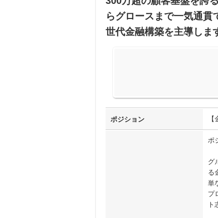
300万超の顧客基盤を誇る
らグロースまで一気通貫
世代金融構築を主導しま
【
ポジション
ポ
グ
る
単
プ
ト