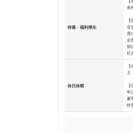
【
各
【
交
待遇・福利厚生
育
企
部
社
【
土
【
休日休暇
年
夏
特