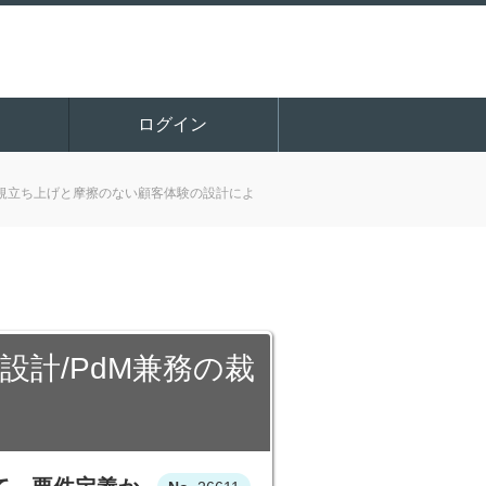
ログイン
。新規立ち上げと摩擦のない顧客体験の設計によ
1設計/PdM兼務の裁