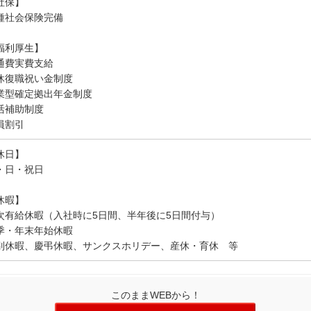
社保】
種社会保険完備
福利厚生】
通費実費支給
休復職祝い金制度
業型確定拠出年金制度
活補助制度
員割引
休日】
・日・祝日
休暇】
次有給休暇（入社時に5日間、半年後に5日間付与）
季・年末年始休暇
別休暇、慶弔休暇、サンクスホリデー、産休・育休 等
このままWEBから！