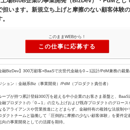
上場BtoB企業の事業開発（BizDev）・PdMと
で担います。新規立ち上げと摩擦のない顧客体験
す。
このままWEBから！
この仕事に応募する
金融BizDev】300万顧客×BaaSで次世代金融を0→1設計/PdM兼務の裁量/
ジション：金融系Biz（事業開発）/PdM（プロダクト責任者）
ループが持つ累計登録300万を超える中小企業のお客さま基盤と、Baa
金融プロダクトの「0→1」の立ち上げおよび既存プロダクトのグロース
なるアライアンスや営業推進にとどまらず、金融特有の複雑な法規制や
ロダクトチームと協働して「圧倒的に摩擦の少ない顧客体験」を要件定
志向の事業開発としての活躍を期待。