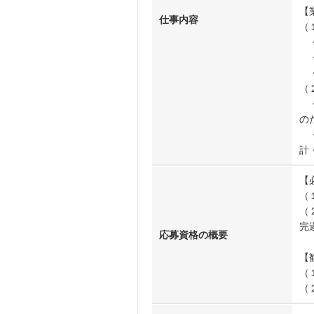
【
仕事内容
（
・
・
・
（
・
の
・
計
【
（
（
完
応募資格の概要
【
（
（