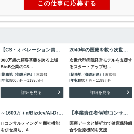
この仕事に応募する
【CS・オペレーション責任者】金融×テックで0→1の仕組み構築/顧客基盤300万超/年収～1200万
2040年の医療を救う次世代型病院経営モデルの支援／CEO直下戦略企画室／年収800～1200万円
300万超の顧客基盤を誇る上場
次世代型病院経営モデルを支援す
BtoB企業のCS…
るスタートアップ戦…
[勤務地（都道府県）]
東京都
[勤務地（都道府県）]
東京都
[年収]
800万円～1199万円
[年収]
800万円～1199万円
詳細を見る
詳細を見る
～1600万＋α/Bizdev/AI-Driven Enterprise IT Enablement
【事業責任者候補/コンサル出者】医療ビッグデータのトップカンバニー/新規事業創出/～3000万円
ITコンサルティング × 商社機能
医療データと解析力で健康保険組
を併せ持ち、A…
合や医療機関を支援…