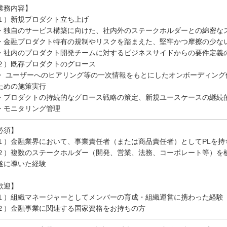
業務内容】
１）新規プロダクト立ち上げ
独自のサービス構築に向けた、社内外のステークホルダーとの綿密な
金融プロダクト特有の規制やリスクを踏まえた、堅牢かつ摩擦の少な
社内のプロダクト開発チームに対するビジネスサイドからの要件定義
２）既存プロダクトのグロース
 ユーザーへのヒアリング等の一次情報をもとにしたオンボーディング
ための施策実行
プロダクトの持続的なグロース戦略の策定、新規ユースケースの継続的
・モニタリング管理
必須】
１）金融業界において、事業責任者（または商品責任者）としてPLを持
２）複数のステークホルダー（開発、営業、法務、コーポレート等）を
遂に導いた経験
歓迎】
１）組織マネージャーとしてメンバーの育成・組織運営に携わった経験
２）金融事業に関連する国家資格をお持ちの方