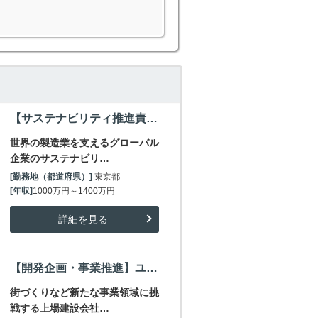
【サステナビリティ推進責任者候補】世界の製造業を支えるグローバル企業/ESG戦略を牽引/～1400万
世界の製造業を支えるグローバル
企業のサステナビリ…
[勤務地（都道府県）]
東京都
[年収]
1000万円～1400万円
詳細を見る
【開発企画・事業推進】ユニークな事業モデルで高収益を実現し不動産事業に挑戦する上場企業/～1300万
街づくりなど新たな事業領域に挑
戦する上場建設会社…