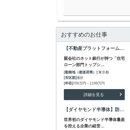
おすすめのお仕事
【不動産プラットフォーム事業立ち上げ・企画】東証上場ネット銀行子会社ベンチャー/～1200万
親会社のネット銀行が持つ「住宅
ローン部門トップシ…
[勤務地（都道府県）]
東京都
[市区郡]
港区
[年収]
700万円～1199万円
詳細を見る
【ダイヤモンド半導体】防衛渉外ビズデブ（～1300万）GaN比通信出力5倍の破壊的技術で新規需要創造
世界初のダイヤモンド半導体量産
を控える企業の経営…