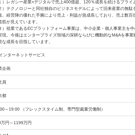
１）レガシー産業×デジタルで売上400億超、120％成長を続けるプラ
２）テクノロジーと同社独自のビジネスモデルによって旧来産業の無駄
進。経営陣の優れた手腕により売上・利益が急成長しており、売上数百
道筋が見えています。
３）祖業であるECプラットフォーム事業は、中小企業・個人事業主を
実現。今後はエンタープライズ領域の深耕ならびに機動的なM&Aを事業
続な成長を目指しています。
T/インターネットサービス
業企画
社員
京都
0:00～19:00 （フレックスタイム制、専門型裁量労働制）
0万円～1199万円