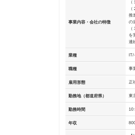
（
（
推
の
事業内容・会社の特徴
（
を
連
I
業種
事
職種
正
雇用形態
東
勤務地（都道府県）
1
勤務時間
80
年収