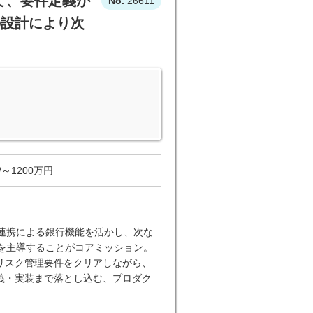
して、要件定義か
26611
の設計により次
～1200万円
S連携による銀行機能を活かし、次な
を主導することがコアミッション。
リスク管理要件をクリアしながら、
義・実装まで落とし込む、プロダク