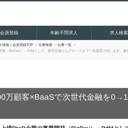
会員登録
年齢不問求人
求人検索
情報｜会員登録TOP
仕事検索
仕事一覧
業開発（BizDev）・PdMとして、要件定義からグロースまで一気通貫で担います
300万顧客×BaaSで次世代金融を0→