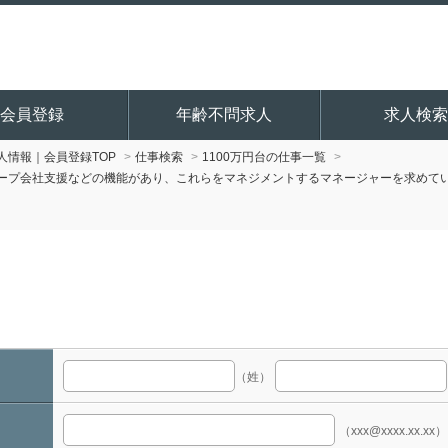
会員登録
年齢不問求人
求人検索
情報｜会員登録TOP
仕事検索
1100万円台の仕事一覧
ープ会社支援などの機能があり、これらをマネジメントするマネージャーを求めて
（姓）
（xxx@xxxx.xx.xx）