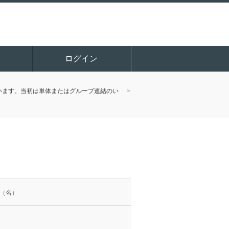
ログイン
います。当初は単体またはグループ連結のい
（名）