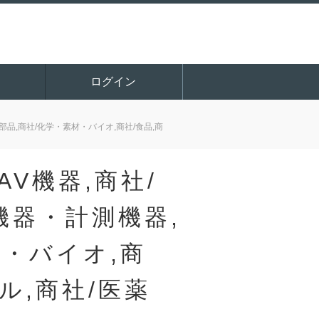
ログイン
部品,商社/化学・素材・バイオ,商社/食品,商
AV機器,商社/
機器・計測機器,
材・バイオ,商
ル,商社/医薬