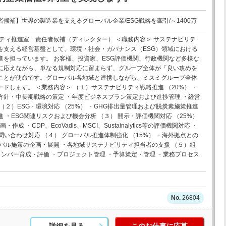
候補】世界の製造業を支えるグローバル企業/ESG戦略を牽引/～1400万
ティ推進室 責任者候補（ディレクター） ＜職務内容＞ サステナビリテ
を支える経営基盤として、環境・社会・ガバナンス（ESG）領域における
進を担っています。 お客様、投資家、ESG評価機関、行政機関など多様な
に応えながら、単なる規制対応に留まらず、グループ全体が「良い攻めを
ことが使命です。グローバル各地域と連携しながら、ミスミグループ全体
ドします。 ＜業務内容＞ （１）サステナビリティ戦略推進 （20%） ・
方針・中長期戦略の策定 ・年度ビジネスプラン策定および進捗管理 ・経営
（２）ESG・環境対応 （25%） ・GHG排出量管理および脱炭素施策推進
 ・ESG関連リスクおよび機会分析 （３） 開示・評価機関対応 （25%）
 ・CDP、EcoVadis、MSCI、Sustainalytics等の評価機関対応 ・
問い合わせ対応 （４） グローバル推進体制強化 （15%） ・海外拠点との
バル施策の企画・展開 ・各地域サステナビリティ担当者の支援 （５）組
・メンバー育成・評価 ・プロジェクト管理 ・予算策定・管理 ・業務プロセス
26804