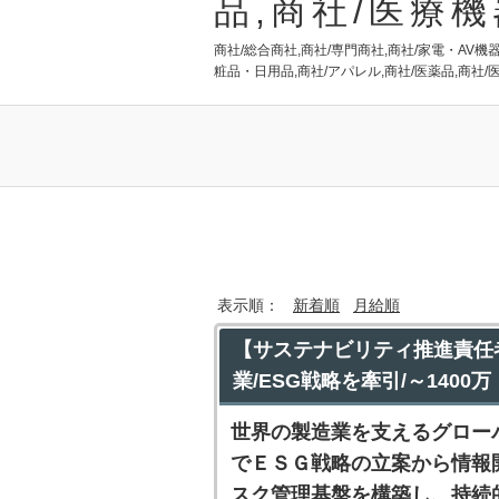
品,商社/医療
商社/総合商社,商社/専門商社,商社/家電・AV機
粧品・日用品,商社/アパレル,商社/医薬品,商社
表示順：
新着順
月給順
【サステナビリティ推進責任
業/ESG戦略を牽引/～1400万
世界の製造業を支えるグロー
でＥＳＧ戦略の立案から情報
スク管理基盤を構築し、持続