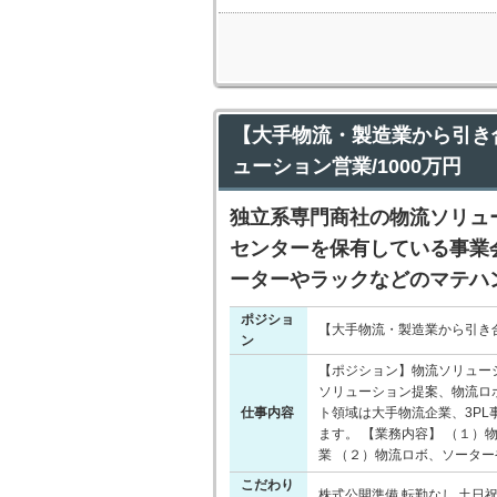
【大手物流・製造業から引き
ューション営業/1000万円
独立系専門商社の物流ソリュ
センターを保有している事業
ーターやラックなどのマテハ
ポジショ
【大手物流・製造業から引き合
ン
【ポジション】物流ソリュー
ソリューション提案、物流ロ
仕事内容
ト領域は大手物流企業、3P
ます。 【業務内容】 （１）
業 （２）物流ロボ、ソータ
こだわり
株式公開準備 転勤なし 土日