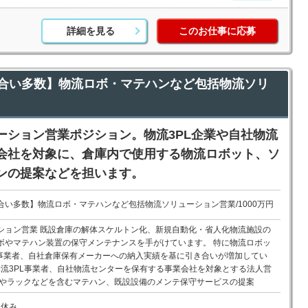
詳細を見る
このお仕事に応募
合い多数】物流ロボ・マテハンなど包括物流ソリ
ーション営業ポジション。物流3PL企業や自社物流
会社を対象に、倉庫内で使用する物流ロボット、ソ
ンの提案などを担います。
い多数】物流ロボ・マテハンなど包括物流ソリューション営業/1000万円
ション営業 既設倉庫の解体スケルトン化、新規自動化・省人化物流施設の
ボやマテハン装置の保守メンテナンスを手がけています。 特に物流ロボッ
L事業者、自社倉庫保有メーカーへの納入実績を基に引き合いが増加してい
物流3PL事業者、自社物流センターを保有する事業会社を対象とする法人営
ーやラックなどを含むマテハン、既設設備のメンテ保守サービスの提案
祝休み