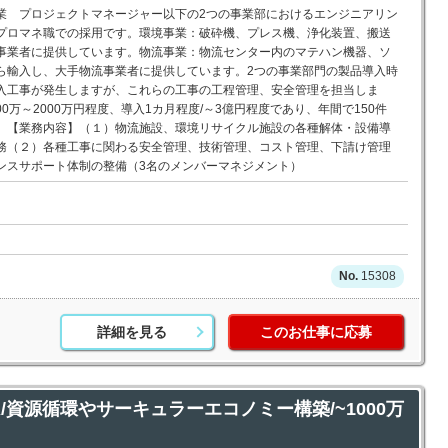
業 プロジェクトマネージャー以下の2つの事業部におけるエンジニアリン
プロマネ職での採用です。環境事業：破砕機、プレス機、浄化装置、搬送
事業者に提供しています。物流事業：物流センター内のマテハン機器、ソ
ら輸入し、大手物流事業者に提供しています。2つの事業部門の製品導入時
入工事が発生しますが、これらの工事の工程管理、安全管理を担当しま
00万～2000万円程度、導入1カ月程度/～3億円程度であり、年間で150件
。【業務内容】（１）物流施設、環境リサイクル施設の各種解体・設備導
務（２）各種工事に関わる安全管理、技術管理、コスト管理、下請け管理
ンスサポート体制の整備（3名のメンバーマネジメント）
15308
詳細を見る
このお仕事に応募
/資源循環やサーキュラーエコノミー構築/~1000万