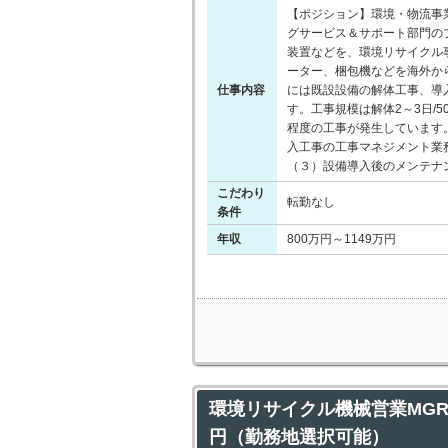
【ポジション】環境・物流事
グサービス＆サポート部門の
装置などを、環境リサイクル
ーター、梱包機などを海外か
仕事内容
には既設設備の解体工事、導
す。工事規模は解体2～3日/5
程度の工事が発生しています
入工事の工事マネジメント業
（３）設備導入後のメンテナ
こだわり
転勤なし
条件
年収
800万円～1149万円
環境リサイクル機械営業MGR
円（勤務地選択可能）