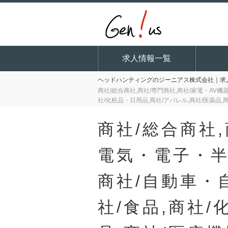
求人情報一覧
ヘッドハンティングのジーニアス株式会社｜求人
商社/総合商社,商社/専門商社,商社/家電・AV機
社/化粧品・日用品,商社/アパレル,商社/医薬品,
商社/総合商社,
電気・電子・半
商社/自動車・
社/食品,商社/