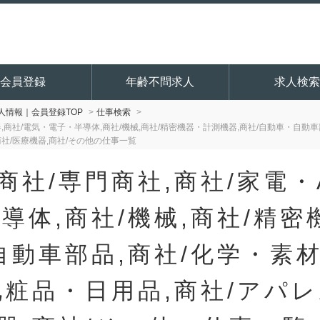
会員登録
年齢不問求人
求人検索
情報｜会員登録TOP
仕事検索
器,商社/電気・電子・半導体,商社/機械,商社/精密機器・計測機器,商社/自動車・自動車
商社/医療機器,商社/その他の仕事一覧
商社/専門商社,商社/家電・
導体,商社/機械,商社/精密
自動車部品,商社/化学・素
化粧品・日用品,商社/アパレ