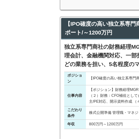
【IPO確度の高い独立系専門
ポート/～1200万円
独立系専門商社の財務経理MG
理会計、金融機関対応、一部
どの業務を担い、5名程度の
ポジショ
【IPO確度の高い独立系専門商
ン
【ポジション】財務経理MGR
仕事内容
（２）財務：CFO補佐として
主/PE対応、開示資料作成 
こだわり
株式公開準備 管理職・マネジ
条件
年収
800万円～1200万円