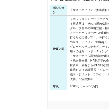
ポジショ
【サステナビリティ推進責任者
ン
＜ポジション＞ サステナビリ
ィ推進室は、その持続的成長
グループ全体の戦略立案・推
ステークホルダーからの期待
行うための良い守り」を行う
のサステナビリティ戦略をリー
グローバルサステナビリティ
仕事内容
層への提案・レポーティング 
・サステナブル調達活動の推進
・統合報告書、HP開示等の企画・作成
投資家・顧客からのESG関連
連携および会議運営 ・グロー
織マネジメント （15%） 
改善、AI活用推進
年収
1000万円～1400万円