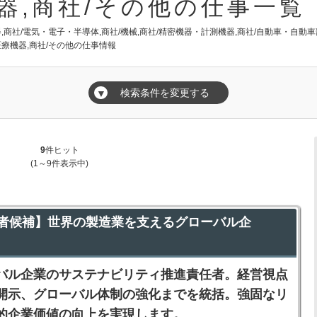
機器,商社/その他の仕事一覧
器,商社/電気・電子・半導体,商社/機械,商社/精密機器・計測機器,商社/自動車・自動車
/医療機器,商社/その他の仕事情報
検索条件を変更する
▼
9
件ヒット
(1～9件表示中)
者候補】世界の製造業を支えるグローバル企
バル企業のサステナビリティ推進責任者。経営視点
開示、グローバル体制の強化までを統括。強固なリ
的企業価値の向上を実現します。