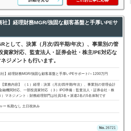
詳細を見る
このお仕事に応募
商社】経理財務MGR/強固な顧客基盤と手厚いPEサ
Rとして、決算（月次/四半期/年次）、事業別の管
投資家対応、監査法人・証券会社・株主/PE対応な
マネジメントも行います。
社】経理財務MGR/強固な顧客基盤と手厚いPEサポート/～1200万円
 【業務内容】 （１）経理：決算（月次/四半期/年次）、事業別の管理会計
金融機関対応、一部投資家対応 （３）IPO準備：監査法人・証券会社・株
（４）マネジメント：財務経理部門は社員3名＋派遣2名の5名体制です
ャー 転勤なし 土日祝休み
26721